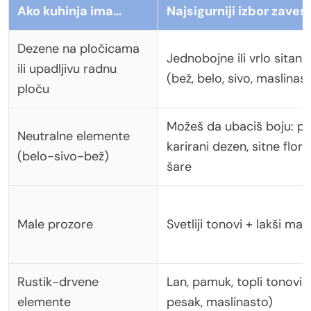
Ako kuhinja ima…
Najsigurniji izbor zaves
Dezene na pločicama
Jednobojne ili vrlo sitan
ili upadljivu radnu
(bež, belo, sivo, maslinas
ploču
Možeš da ubaciš boju: pr
Neutralne elemente
karirani dezen, sitne flora
(belo-sivo-bež)
šare
Male prozore
Svetliji tonovi + lakši mate
Rustik-drvene
Lan, pamuk, topli tonovi 
elemente
pesak, maslinasto)