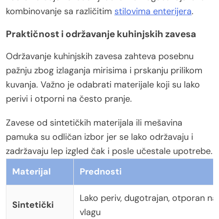
kombinovanje sa različitim
stilovima enterijera
.
Praktičnost i održavanje kuhinjskih zavesa
Održavanje kuhinjskih zavesa zahteva posebnu
pažnju zbog izlaganja mirisima i prskanju prilikom
kuvanja. Važno je odabrati materijale koji su lako
perivi i otporni na često pranje.
Zavese od sintetičkih materijala ili mešavina
pamuka su odličan izbor jer se lako održavaju i
zadržavaju lep izgled čak i posle učestale upotrebe.
Materijal
Prednosti
Lako periv, dugotrajan, otporan na
Sintetički
vlagu