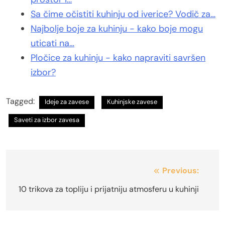
Sa čime očistiti kuhinju od iverice? Vodič za…
Najbolje boje za kuhinju - kako boje mogu
uticati na…
Pločice za kuhinju - kako napraviti savršen
izbor?
Tagged:
Ideje za zavese
Kuhinjske zavese
Saveti za izbor zavesa
Kretanje
Previous:
članka
10 trikova za topliju i prijatniju atmosferu u kuhinji