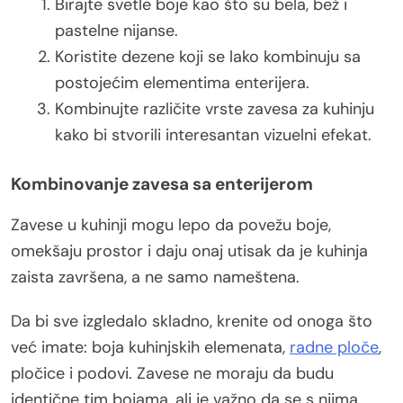
Birajte svetle boje kao što su bela, bež i
pastelne nijanse.
Koristite dezene koji se lako kombinuju sa
postojećim elementima enterijera.
Kombinujte različite vrste zavesa za kuhinju
kako bi stvorili interesantan vizuelni efekat.
Kombinovanje zavesa sa enterijerom
Zavese u kuhinji mogu lepo da povežu boje,
omekšaju prostor i daju onaj utisak da je kuhinja
zaista završena, a ne samo nameštena.
Da bi sve izgledalo skladno, krenite od onoga što
već imate: boja kuhinjskih elemenata,
radne ploče
,
pločice i podovi. Zavese ne moraju da budu
identične tim bojama, ali je važno da se s njima