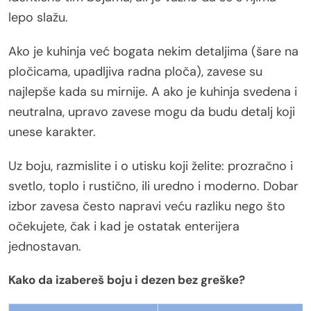
lepo slažu.
Ako je kuhinja već bogata nekim detaljima (šare na
pločicama, upadljiva radna ploča), zavese su
najlepše kada su mirnije. A ako je kuhinja svedena i
neutralna, upravo zavese mogu da budu detalj koji
unese karakter.
Uz boju, razmislite i o utisku koji želite: prozračno i
svetlo, toplo i rustično, ili uredno i moderno. Dobar
izbor zavesa često napravi veću razliku nego što
očekujete, čak i kad je ostatak enterijera
jednostavan.
Kako da izabereš boju i dezen bez greške?