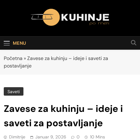
Skip
to
content
Kuhinja po meri
Ideje I Rešenja Za Modernu I Praktičnu Kuhinju
MENU
Početna
»
Zavese za kuhinju – ideje i saveti za
postavljanje
Saveti
Zavese za kuhinju – ideje i
saveti za postavljanje
Dimitrije
Januar 9, 2026
0
10 Mins