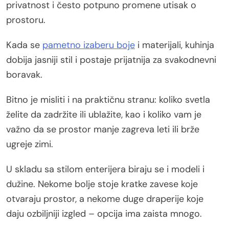
privatnost i često potpuno promene utisak o
prostoru.
Kada se
pametno izaberu boje
i materijali, kuhinja
dobija jasniji stil i postaje prijatnija za svakodnevni
boravak.
Bitno je misliti i na praktičnu stranu: koliko svetla
želite da zadržite ili ublažite, kao i koliko vam je
važno da se prostor manje zagreva leti ili brže
ugreje zimi.
U skladu sa stilom enterijera biraju se i modeli i
dužine. Nekome bolje stoje kratke zavese koje
otvaraju prostor, a nekome duge draperije koje
daju ozbiljniji izgled – opcija ima zaista mnogo.