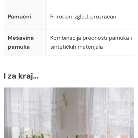
Pamučni
Prirodan izgled, prozračan
Mešavina
Kombinacija prednosti pamuka i
pamuka
sintetičkih materijala
I za kraj…