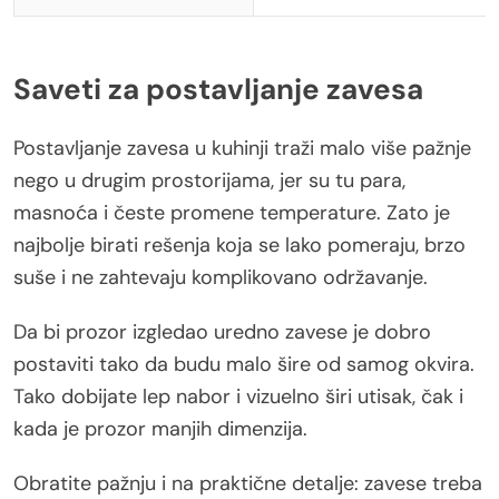
Saveti za postavljanje zavesa
Postavljanje zavesa u kuhinji traži malo više pažnje
nego u drugim prostorijama, jer su tu para,
masnoća i česte promene temperature. Zato je
najbolje birati rešenja koja se lako pomeraju, brzo
suše i ne zahtevaju komplikovano održavanje.
Da bi prozor izgledao uredno zavese je dobro
postaviti tako da budu malo šire od samog okvira.
Tako dobijate lep nabor i vizuelno širi utisak, čak i
kada je prozor manjih dimenzija.
Obratite pažnju i na praktične detalje: zavese treba