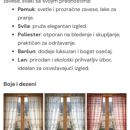
zavese, svaki sa svojim prednostima:
Pamuk
: svetle i prozračne zavese, lake za
pranje.
Svila
: pruža elegantan izgled.
Poliester
: otporan na bledenje i skupljanje,
praktičan za održavanje.
Baršun
: dodaje luksuzan i bogat osećaj.
Lan
: prirodan i ekološki prihvatljiv izbor,
idealan za osvežavajući izgled.
Boje i dezeni