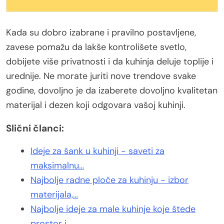
Kada su dobro izabrane i pravilno postavljene,
zavese pomažu da lakše kontrolišete svetlo,
dobijete više privatnosti i da kuhinja deluje toplije i
urednije. Ne morate juriti nove trendove svake
godine, dovoljno je da izaberete dovoljno kvalitetan
materijal i dezen koji odgovara vašoj kuhinji.
Slični članci:
Ideje za šank u kuhinji - saveti za
maksimalnu…
Najbolje radne ploče za kuhinju - izbor
materijala,…
Najbolje ideje za male kuhinje koje štede
prostor i…