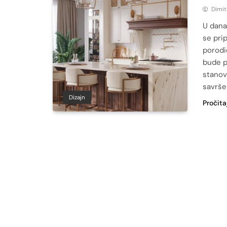
Dimit
U dana
se pri
porodi
bude p
stanov
savrše
Dizajn
Pročita