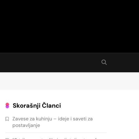
Skorašnji Članci
Zavese za kuhinju – ideje i saveti za
postavljanje