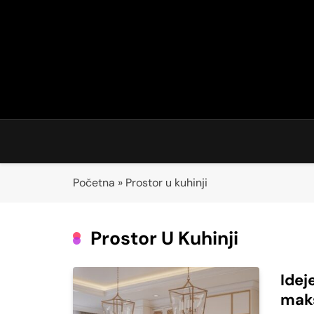
Skip
to
content
Početna
»
Prostor u kuhinji
Prostor U Kuhinji
Idej
maks