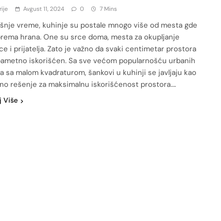
rije
Avgust 11, 2024
0
7 Mins
šnje vreme, kuhinje su postale mnogo više od mesta gde
prema hrana. One su srce doma, mesta za okupljanje
ce i prijatelja. Zato je važno da svaki centimetar prostora
ametno iskorišćen. Sa sve većom popularnošću urbanih
a sa malom kvadraturom, šankovi u kuhinji se javljaju kao
no rešenje za maksimalnu iskorišćenost prostora….
j Više