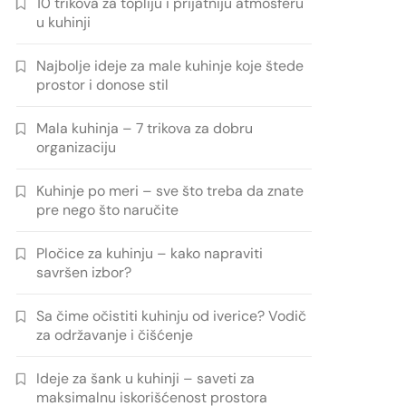
10 trikova za topliju i prijatniju atmosferu
u kuhinji
Najbolje ideje za male kuhinje koje štede
prostor i donose stil
Mala kuhinja – 7 trikova za dobru
organizaciju
Kuhinje po meri – sve što treba da znate
pre nego što naručite
Pločice za kuhinju – kako napraviti
savršen izbor?
Sa čime očistiti kuhinju od iverice? Vodič
za održavanje i čišćenje
Ideje za šank u kuhinji – saveti za
maksimalnu iskorišćenost prostora