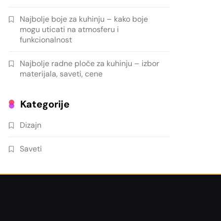
Najbolje boje za kuhinju – kako boje
mogu uticati na atmosferu i
funkcionalnost
Najbolje radne ploče za kuhinju – izbor
materijala, saveti, cene
Kategorije
Dizajn
Saveti