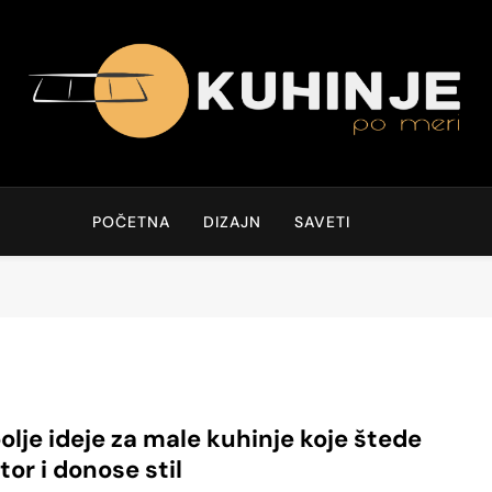
Kuhinja po meri
Ideje I Rešenja Za Modernu I Praktičnu Kuhinju
POČETNA
DIZAJN
SAVETI
olje ideje za male kuhinje koje štede
tor i donose stil