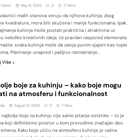
 Senic
Maj 13, 2025
0
17 Mins
vlasnici malih stanova veruju da njihova kuhinja, zbog
e kvadrature, mora biti skučena i manje funkcionalna. Ipak,
najmanja kuhinja može postati praktična i atraktivna uz
u nekoliko kreativnih ideja. Uz pravilan raspored elemenata
 mašte, svaka kuhinja može da zasija punim sjajem kao toplo
oma. Planiranje unapred i pažljivo razmatranje…
j Više
olje boje za kuhinju – kako boje mogu
ati na atmosferu i funkcionalnost
rije
Avgust 9, 2024
0
7 Mins
 najbolje boje za kuhinju nije samo pitanje estetike – to je
na koji definišemo prostor u kom provodimo značajan deo
remena. Kako boje utiču na atmosferu kuhinje je važna