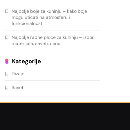
Najbolje boje za kuhinju – kako boje
mogu uticati na atmosferu i
funkcionalnost
Najbolje radne ploče za kuhinju – izbor
materijala, saveti, cene
Kategorije
Dizajn
Saveti