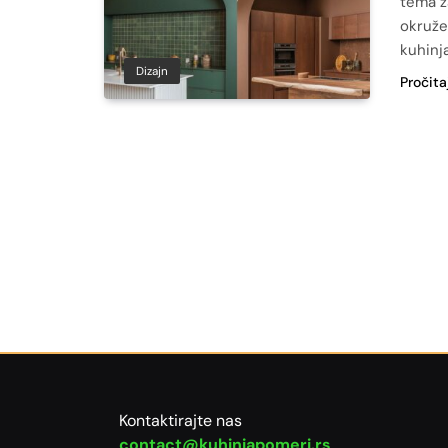
tema z
okruže
kuhinj
Dizajn
Pročita
Kontaktirajte nas
contact@kuhinjapomeri.rs