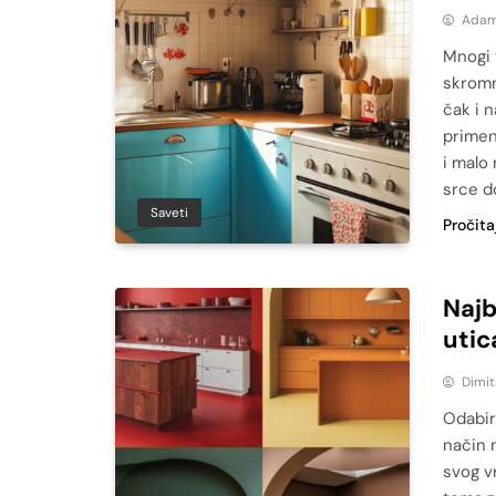
Adam
Mnogi 
skromn
čak i 
primen
i malo
srce d
Saveti
Pročita
Najb
utic
Dimit
Odabir
način 
svog v