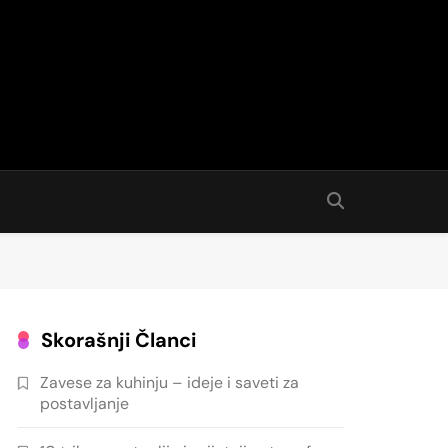
Skorašnji Članci
Zavese za kuhinju – ideje i saveti za
postavljanje