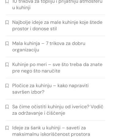
10 trikova za topliju i prijatniju atmosferu
u kuhinji
Najbolje ideje za male kuhinje koje štede
prostor i donose stil
Mala kuhinja – 7 trikova za dobru
organizaciju
Kuhinje po meri – sve što treba da znate
pre nego što naručite
Pločice za kuhinju – kako napraviti
savršen izbor?
Sa čime očistiti kuhinju od iverice? Vodič
za održavanje i čišćenje
Ideje za šank u kuhinji – saveti za
maksimalnu iskorišćenost prostora