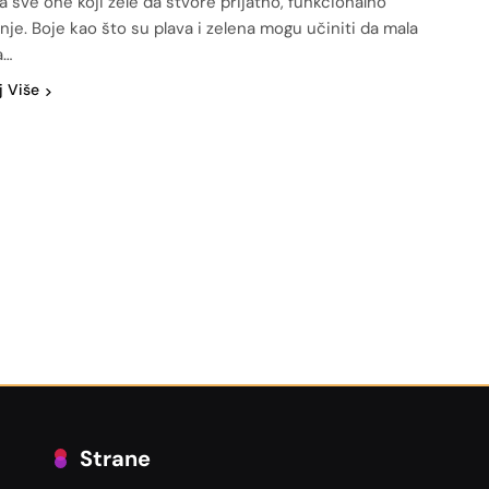
a sve one koji žele da stvore prijatno, funkcionalno
nje. Boje kao što su plava i zelena mogu učiniti da mala
a…
j Više
Strane